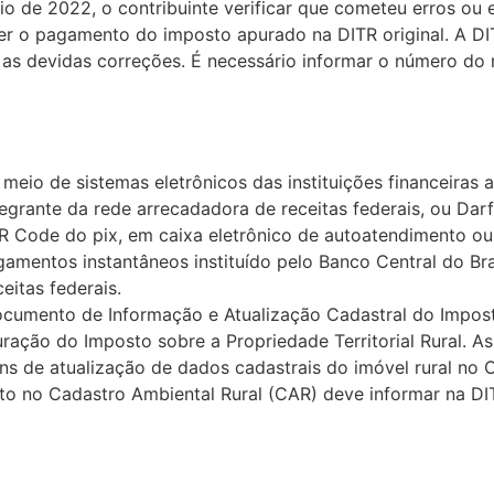
io de 2022, o contribuinte verificar que cometeu erros ou
er o pagamento do imposto apurado na DITR original. A DIT
 as devidas correções. É necessário informar o número do
 meio de sistemas eletrônicos das instituições financeiras 
tegrante da rede arrecadadora de receitas federais, ou Da
 Code do pix, em caixa eletrônico de autoatendimento ou 
agamentos instantâneos instituído pelo Banco Central do Br
ceitas federais.
umento de Informação e Atualização Cadastral do Imposto 
ação do Imposto sobre a Propriedade Territorial Rural. A
ins de atualização de dados cadastrais do imóvel rural no C
scrito no Cadastro Ambiental Rural (CAR) deve informar na 