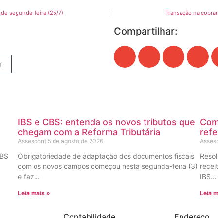
de segunda-feira (25/7)
Transação na cobra
Compartilhar:
r
IBS e CBS: entenda os novos tributos que
Com
chegam com a Reforma Tributária
refe
Assescont
5 de agosto de 2026
Asses
IBS
Obrigatoriedade de adaptação dos documentos fiscais
Resol
com os novos campos começou nesta segunda-feira (3)
recei
e faz…
IBS…
Leia mais »
Leia m
Contabilidade
Endereço