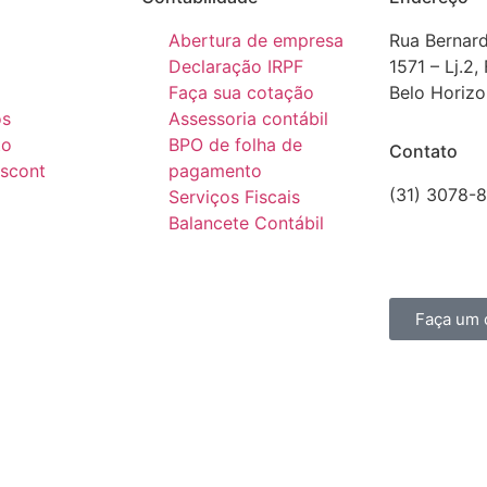
Abertura de empresa
Rua Bernar
Declaração IRPF
1571 – Lj.2,
Faça sua cotação
Belo Horiz
os
Assessoria contábil
to
BPO de folha de
Contato
escont
pagamento
(31) 3078-
Serviços Fiscais
comercial@
Balancete Contábil
CRCMG 60
Faça um 