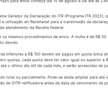
. Prazo para envio começa dia 15 de agosto e vai até as 2
ma Gerador da Declaração do ITR (Programa ITR 2022), que
l a utilização do Receitanet para a transmissão da declara
e atendimento da Receita Federal.
r os mesmos procedimentos de envio. A multa é de R$ 50
sto devido.
res inferiores a R$ 100 devem ser pagos em quota única at
ro quotas, cada quota deve ter valor igual ou superior a R
té o último dia útil de cada mês, e serão acrescidas de ju
o total ou parcialmente. Pode-se ainda ampliar para até
ão de DITR retificadora antes da data de vencimento da pr