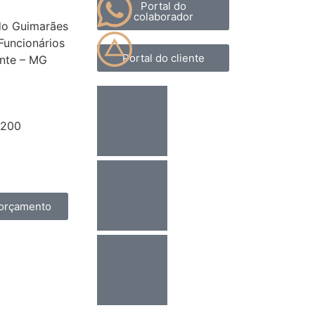
Portal do
colaborador
do Guimarães
 Funcionários
Portal do cliente
onte – MG
8200
assescont.com.br
17
orçamento