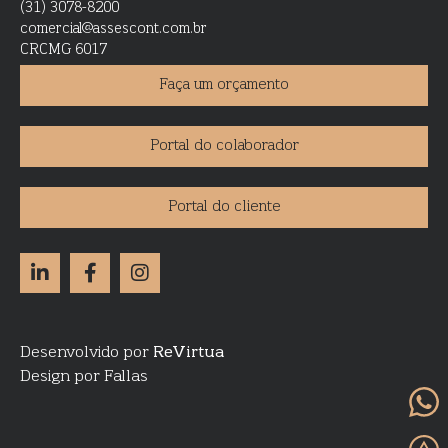
(31) 3078-8200
comercial@assescont.com.br
CRCMG 6017
Faça um orçamento
Portal do colaborador
Portal do cliente
Desenvolvido por
ReVirtua
Design por Fallas