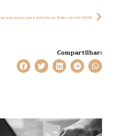
ne que prazo para adesão ao Refis vai até 30/09
Compartilhar: