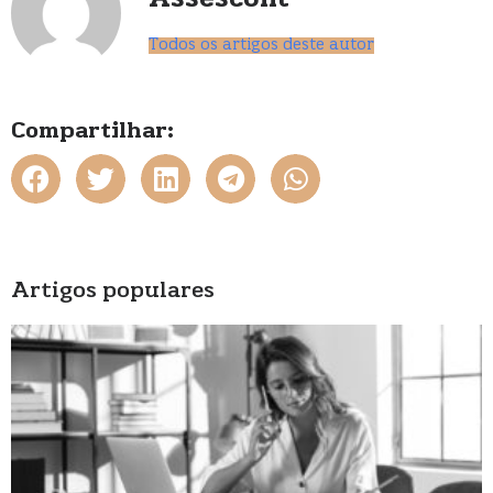
Assescont
Todos os artigos deste autor
Compartilhar:
Artigos populares