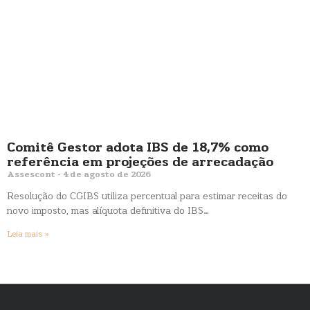
Comitê Gestor adota IBS de 18,7% como
referência em projeções de arrecadação
Assescont
4 de agosto de 2026
Resolução do CGIBS utiliza percentual para estimar receitas do
novo imposto, mas alíquota definitiva do IBS…
Leia mais »