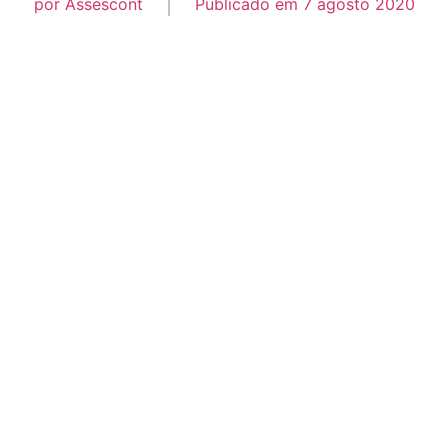
por
Assescont
Publicado em
7 agosto 2020