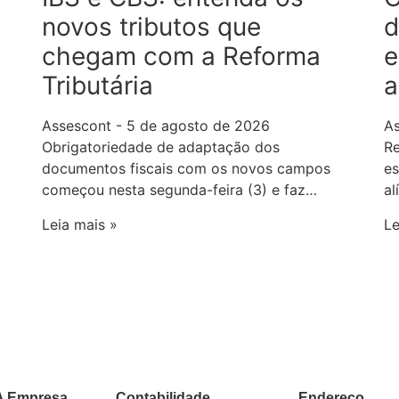
novos tributos que
d
chegam com a Reforma
e
Tributária
a
Assescont
5 de agosto de 2026
A
Obrigatoriedade de adaptação dos
Re
documentos fiscais com os novos campos
es
começou nesta segunda-feira (3) e faz…
al
Leia mais »
Le
A Empresa
Contabilidade
Endereço