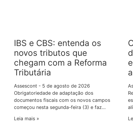
IBS e CBS: entenda os
C
novos tributos que
d
chegam com a Reforma
e
Tributária
a
Assescont
5 de agosto de 2026
A
Obrigatoriedade de adaptação dos
Re
documentos fiscais com os novos campos
es
começou nesta segunda-feira (3) e faz…
al
Leia mais »
Le