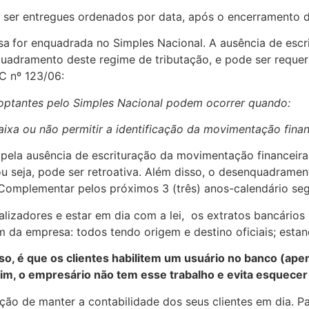
ser entregues ordenados por data, após o encerramento de
sa
for enquadrada no Simples Nacional. A ausência de escr
quadramento deste regime de tributação, e pode ser requer
LC nº 123/06:
 optantes pelo Simples Nacional podem ocorrer quando:
aixa ou não permitir a identificação da movimentação financ
ela ausência de escrituração da movimentação financeira, 
 ou seja, pode ser retroativa. Além disso, o desenquadram
 Complementar pelos próximos 3 (três) anos-calendário seg
alizadores e estar em dia com a lei, os extratos bancário
m da empresa: todos tendo origem e destino oficiais; est
o, é que os clientes habilitem um usuário no banco (apen
sim, o empresário não tem esse trabalho e evita esquecer
o de manter a contabilidade dos seus clientes em dia. Pa