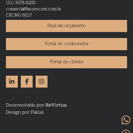
(31) 3078-8200
comercial@assescont.com.br
CRCMG 6017
Faça um orçamento
Portal do colaborador
Portal do cliente
Desenvolvido por
ReVirtua
Design por Fallas