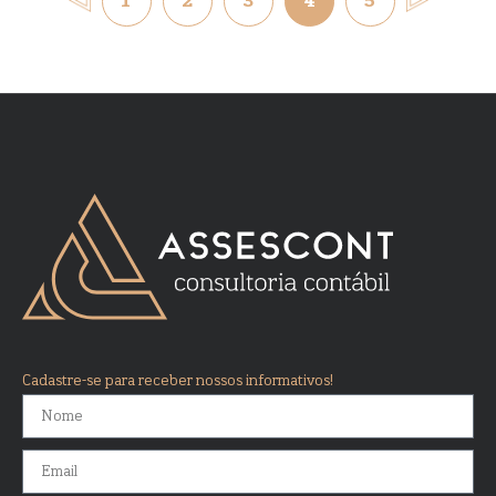
1
2
3
4
5
Cadastre-se para receber nossos informativos!