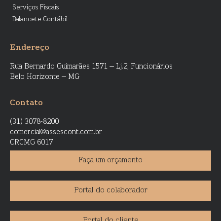
Serviços Fiscais
Balancete Contábil
Endereço
Rua Bernardo Guimarães 1571 – Lj.2, Funcionários
Belo Horizonte – MG
Contato
(31) 3078-8200
comercial@assescont.com.br
CRCMG 6017
Faça um orçamento
Portal do colaborador
Portal do cliente