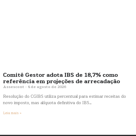
Comitê Gestor adota IBS de 18,7% como
referência em projeções de arrecadação
Assescont
4 de agosto de 2026
Resolução do CGIBS utiliza percentual para estimar receitas do
novo imposto, mas alíquota definitiva do IBS…
Leia mais »