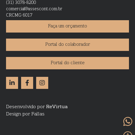
(31) 3078-8200
comercial@assescont.com.br
CRCMG 6017
Faça um orçamento
Portal do colaborador
Portal do cliente
Desenvolvido por
ReVirtua
Design por Fallas