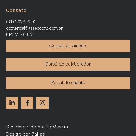
Contato
(31) 3078-8200
comercial@assescont.com.br
CRCMG 6017
Faça um orçamento
Portal do colaborador
Portal do cliente
Desenvolvido por
ReVirtua
Design por Fallas