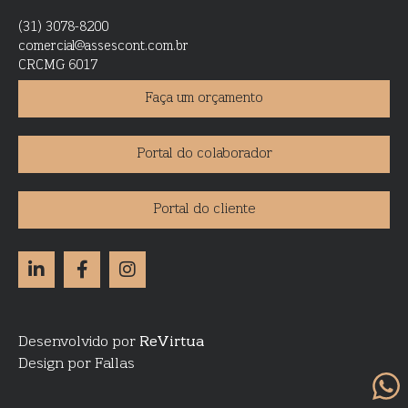
(31) 3078-8200
comercial@assescont.com.br
CRCMG 6017
Faça um orçamento
Portal do colaborador
Portal do cliente
Desenvolvido por
ReVirtua
Design por Fallas